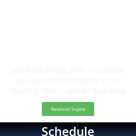
IDR 1.600.000/pax
Kami memberikan semua nilai manfaat dan
solusi yang telah dijelaskan sebelumnya
senilai Rp 2.000.000 saja.
Jadi Anda hanya perlu membayar
senilai Rp 2.000.000/Min 2 Pax
Meeting Point : Labuan Bajo Area
Reservasi Segera
Schedule