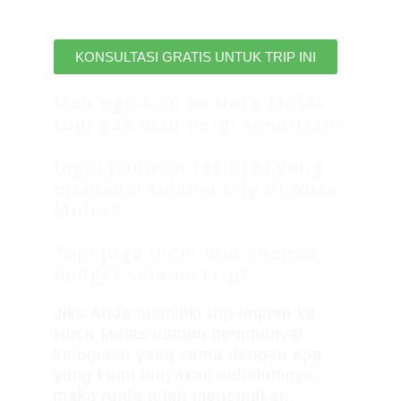
KONSULTASI GRATIS UNTUK TRIP INI
Mau nge-trip ke Nuca Molas
tapi gak mau pergi sendirian?
Ingin jaminan fasilitas yang
memadai selama trip di Nuca
Molas?
Tapi juga ingin menghemat
budget selama trip?
Jika Anda memiliki trip impian ke
Nuca Molas namun mempunyai
keinginan yang sama dengan apa
yang kami tanyakan sebelumnya,
maka Anda telah menemukan