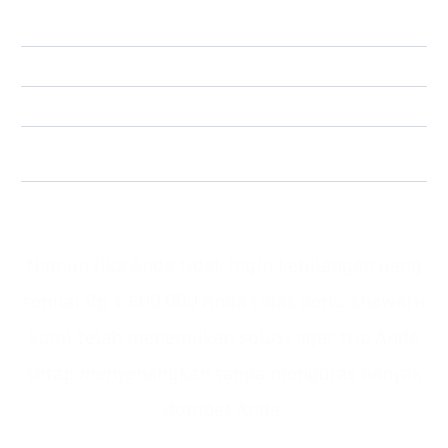
Service Driver Sebagai Guide Lokal (Senilai Rp
550.000)
Air Mineral (Senilai Rp 20.000)
Breakfast (Senilai Rp 30.000)
Hotel / Guest House/ Homestay 1 malam (Senilai Rp
200.000)
Total : IDR 1.600.000/pax
Namun Jika Anda tidak ingin kehilangan uang
senilai Rp 1.600.000 Anda tidak perlu khawatir
kami telah menemukan solusi agar trip Anda
tetap menyenangkan tanpa menguras banyak
dompet Anda.