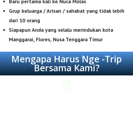
Baru pertama kali ke Nuca Molas
Grup keluarga / Arisan / sahabat yang tidak lebih
dari 10 orang
Siapapun Anda yang selalu merindukan kota
Manggarai, Flores, Nusa Tenggara Timur
Mengapa Harus Nge -Trip
Bersama Kami?
Lebih Hemat & Tepat Guna
Jika Anda membutuhkan trip yang hemat dan tepat guna, maka
kami adalah solusinya. Mungkin kami bukanlah yang termurah,
tapi kami adalah best deal dari pilihan diantara yang lainnya.