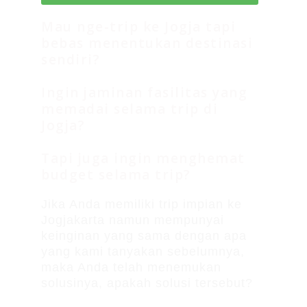
Mau nge-trip ke Jogja tapi
bebas menentukan destinasi
sendiri?
Ingin jaminan fasilitas yang
memadai selama trip di
Jogja?
Tapi juga ingin menghemat
budget selama trip?
Jika Anda memiliki trip impian ke
Jogjakarta namun mempunyai
keinginan yang sama dengan apa
yang kami tanyakan sebelumnya,
maka Anda telah menemukan
solusinya, apakah solusi tersebut?