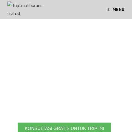
MENU
PAKET JOGJA
ISTIMEWA
2H1M (Ground
Package 2)
Private Trip Yogyakarta program
hemat untuk 12 orang, bayar 8
orang gratis 4 orang
KONSULTASI GRATIS UNTUK TRIP INI