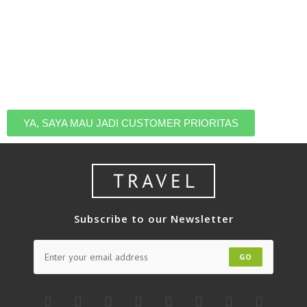
Jadilah yang pertama tahu saat ada HARGA PROMO,
jadi kamu nggak perlu takut kehabisan kuota dan tetap
bisa liburan dengan harga terbaik. Daftar untuk masuk
ke list eksklusif customer prioritas kami.
YA, SAYA MAU JADI CUSTOMER PRIORITAS
Subscribe to our Newsletter
GO