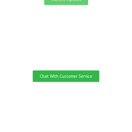
Do you need
Customer Service
English Speaking?
Chat With Customer Service
Ingin Jadi Yang Pertama
Tahu Kalau Ada Promo
Liburan