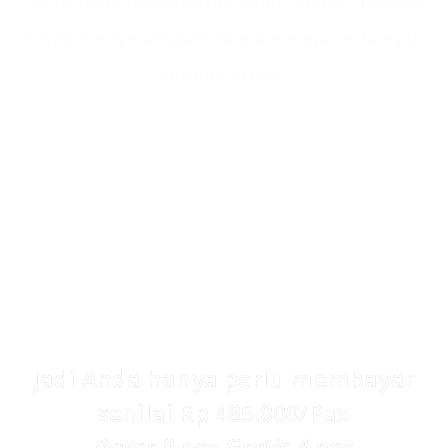
kami telah menemukan solusi agar trip Anda
tetap menyenangkan tanpa menguras banyak
dompet Anda.
IDR 1.600.000/pax
Kami memberikan semua nilai manfaat dan
solusi yang telah dijelaskan sebelumnya
senilai Rp 398.000 saja sudah dengan bonus
GRATIS 1 pax
Jadi Anda hanya perlu membayar
senilai Rp 485.000/Pax
Bayar 8 pax Gratis 4 pax