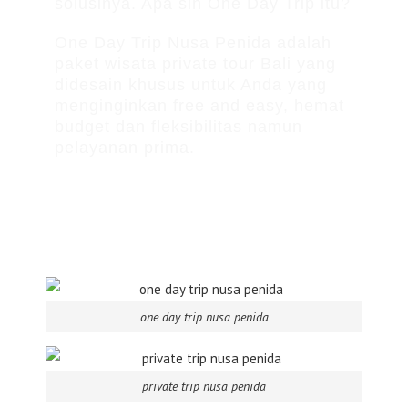
solusinya. Apa sih One Day Trip itu?
One Day Trip Nusa Penida adalah
paket wisata private tour Bali yang
didesain khusus untuk Anda yang
menginginkan free and easy, hemat
budget dan fleksibilitas namun
pelayanan prima.
one day trip nusa penida
private trip nusa penida