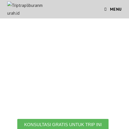
MENU
ONE DAY TRIP
NUSA PENIDA
(TOUR BARAT)
One Day Trip Nusa Penida adalah
paket liburan di Nusa Penida, Trip
ini mencangkup objek – objek
wisata populer yang ada di Nusa
Penida.
KONSULTASI GRATIS UNTUK TRIP INI