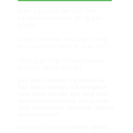
Mau nge-trip ke Bali tapi
dengan destinasi yang gak
biasa?
Ingin jaminan fasilitas yang
memadai selama trip di Bali?
Tapi juga ingin menghemat
budget selama trip?
Jika Anda memiliki trip impian ke
Bali namun mempunyai keinginan
yang sama dengan apa yang kami
tanyakan sebelumnya, maka Anda
telah menemukan solusinya, apakah
solusi tersebut?
One Day Trip Nusa Penida adalah