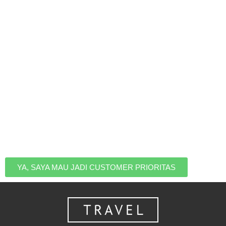
Ingin Jadi Yang Pertama
Tahu Kalau Ada Promo
Liburan
Jadilah yang pertama tahu saat ada HARGA PROMO,
jadi kamu nggak perlu takut kehabisan kuota dan tetap
bisa liburan dengan harga terbaik. Daftar untuk masuk
ke list eksklusif customer prioritas kami.
YA, SAYA MAU JADI CUSTOMER PRIORITAS