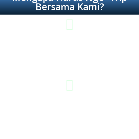
Bersama Kami?
Lebih Hemat & Tepat Guna
Jika Anda membutuhkan trip yang hemat dan tepat guna, maka
kami adalah solusinya. Mungkin kami bukanlah yang termurah,
tapi kami adalah best deal dari pilihan diantara yang lainnya.
Berpengalaman
Tim kami berpengalamanan dalam meng-handle tamu baik dari
dalam maupun luar negeri, kami tahu betul bagaimana cara
memperlakukan tamu - tamu kami agar tetap nyaman dan
aman dalam berwisata.