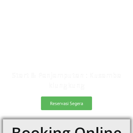
6pax = Rp 340.000
5pax = Rp 355.000
4pax = Rp 380.000
3pax = Rp 420.000
2pax = Rp 505.000
1pax = Rp 780.000
Start & Penjemputan : Kusamba
klungkung
Reservasi Segera
Booking Online