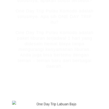
solusinya, apakah solusi tersebut?
One Day Trip Pulau Komodo adalah
solusinya. Apa sih ONE DAY TRIP
itu?
One Day Trip Pulau Komodo adalah
paket liburan terjadwal 1 hari yang
didesain hemat biaya tanpa
mengurangi kenyamanan liburan,
Anda juga bisa bertemu dengan
teman – teman baru dari berbagai
daerah.