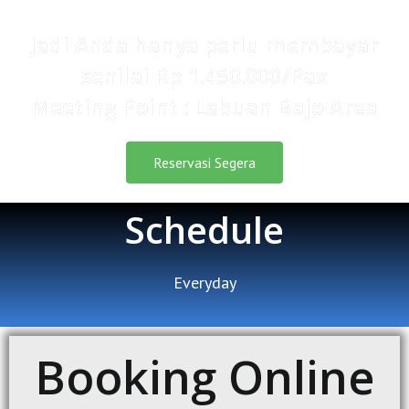
Jadi Anda hanya perlu membayar
senilai Rp 1.450.000/Pax
Meeting Point : Labuan Bajo Area
Reservasi Segera
Schedule
Everyday
Booking Online