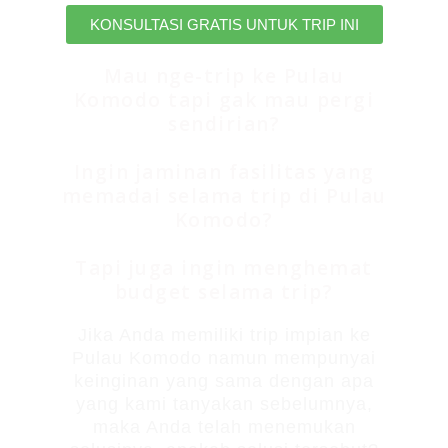
KONSULTASI GRATIS UNTUK TRIP INI
Mau nge-trip ke Pulau
Komodo tapi gak mau pergi
sendirian?
Ingin jaminan fasilitas yang
memadai selama trip di Pulau
Komodo?
Tapi juga ingin menghemat
budget selama trip?
Jika Anda memiliki trip impian ke
Pulau Komodo namun mempunyai
keinginan yang sama dengan apa
yang kami tanyakan sebelumnya,
maka Anda telah menemukan