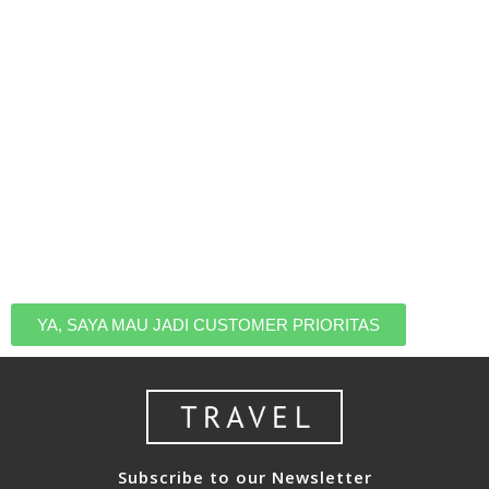
Ingin Jadi Yang Pertama
Tahu Kalau Ada Promo
Liburan
Jadilah yang pertama tahu saat ada HARGA PROMO,
jadi kamu nggak perlu takut kehabisan kuota dan tetap
bisa liburan dengan harga terbaik. Daftar untuk masuk
ke list eksklusif customer prioritas kami.
YA, SAYA MAU JADI CUSTOMER PRIORITAS
Subscribe to our Newsletter