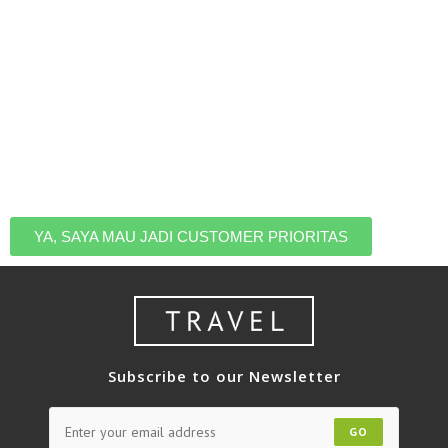
Tahu Kalau Ada Promo
Liburan
Jadilah yang pertama tahu saat ada HARGA PROMO,
jadi kamu nggak perlu takut kehabisan kuota dan tetap
bisa liburan dengan harga terbaik. Daftar untuk masuk
ke list eksklusif customer prioritas kami.
YA, SAYA MAU JADI CUSTOMER PRIORITAS
Subscribe to our Newsletter
GO