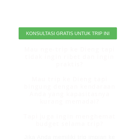
dan pulang membawa kenangang
yang tak terlupakan bersama kami.
KONSULTASI GRATIS UNTUK TRIP INI
Mau nge-trip ke Dieng tapi
tidak ingin ribet dan ingin
praktis?
Mau trip ke Dieng tapi
bingung dengan kendaraan
Anda yang kapasitasnya
kurang memadai?
Tapi juga ingin menghemat
budget selama trip?
Jika Anda memiliki trip impian ke