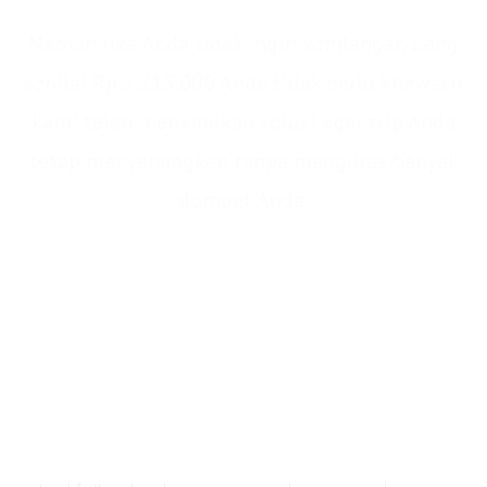
Namun Jika Anda tidak ingin kehilangan uang
senilai Rp 2.215.000 Anda tidak perlu khawatir
kami telah menemukan solusi agar trip Anda
tetap menyenangkan tanpa menguras banyak
dompet Anda.
IDR 2.215.000/pax
Kami memberikan semua nilai manfaat dan
solusi yang telah dijelaskan sebelumnya
senilai IDR 550.000 saja.