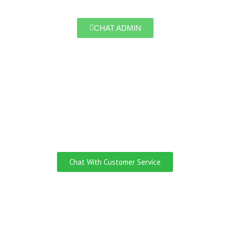
CHAT ADMIN
Do you need
Customer Service
English Speaking?
Chat With Customer Service
Ingin Jadi Yang Pertama