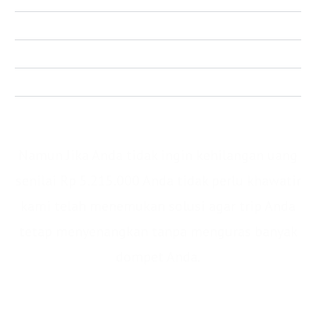
Perijinan wisata Dieng Senilai (Rp 100.000)
Dokumentasi Selama Wisata Senilai (Rp 750.000)
Perlengkapan P3K Senilai (Rp 100.000)
Total : IDR 5.215.000/pax
Namun Jika Anda tidak ingin kehilangan uang
senilai Rp 5.215.000 Anda tidak perlu khawatir
kami telah menemukan solusi agar trip Anda
tetap menyenangkan tanpa menguras banyak
dompet Anda.
IDR 5.215.000/pax