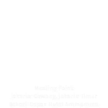
Jika Anda akan memilih untuk pergi seorang
diri dengan mendapatkan fasilitas yang
setimpal dengan apa yang kami berikan Anda
akan mengeluarkan nominal senilai :
IDR 2.600.000/pax
Harga berubah sewaktu-waktu sesuai
ketersediaan
Meeting Point:
Jakarta: Cawang, Jakarta Timur
Bekasi: Depan Hotel Ammarossa,