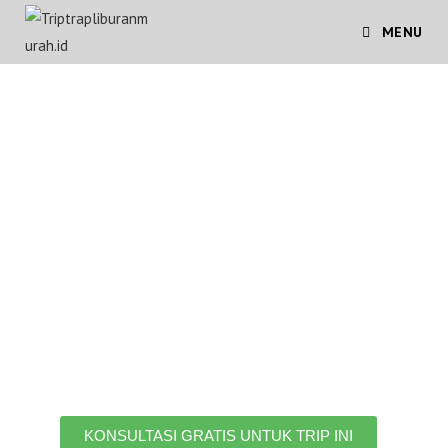
MENU
OPEN TRIP
DIENG
CULTURE
FESTIVAL 2022
Setelah sekian lama akhirnya hadir
kembali Dieng Culture Festival
2022
KONSULTASI GRATIS UNTUK TRIP INI