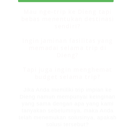
Mau nge-trip ke Dieng tapi
bebas menentukan destinasi
sendiri?
Ingin jaminan fasilitas yang
memadai selama trip di
Dieng?
Tapi juga ingin menghemat
budget selama trip?
Jika Anda memiliki trip impian ke
Dieng namun mempunyai keinginan
yang sama dengan apa yang kami
tanyakan sebelumnya, maka Anda
telah menemukan solusinya, apakah
solusi tersebut?