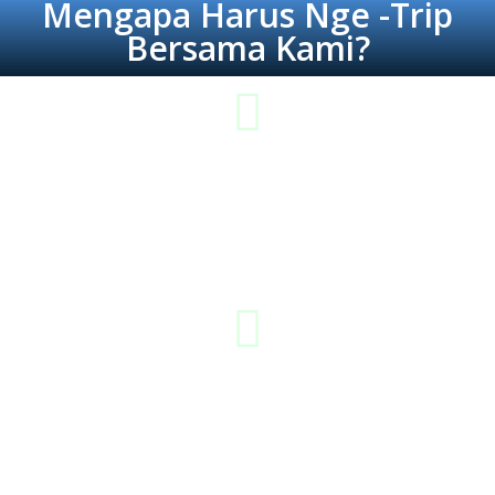
Mengapa Harus Nge -Trip
Bersama Kami?
Lebih Hemat & Tepat Guna
Jika Anda membutuhkan trip yang hemat dan tepat guna, maka
kami adalah solusinya. Mungkin kami bukanlah yang termurah,
tapi kami adalah best deal dari pilihan diantara yang lainnya.
Berpengalaman
Tim kami berpengalamanan dalam meng-handle tamu baik dari
dalam maupun luar negeri, kami tahu betul bagaimana cara
memperlakukan tamu - tamu kami agar tetap nyaman dan