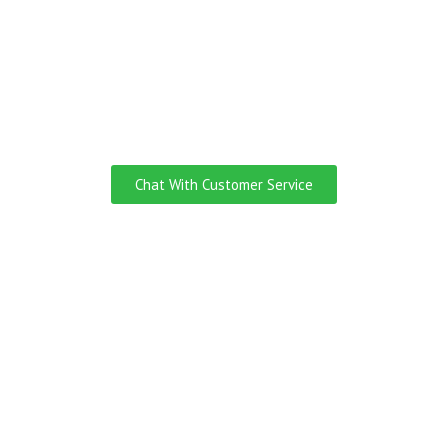
Do you need
Customer Service
English Speaking?
Chat With Customer Service
Ingin Jadi Yang Pertama
Tahu Kalau Ada Promo
Liburan
Jadilah yang pertama tahu saat ada HARGA PROMO,
jadi kamu nggak perlu takut kehabisan kuota dan tetap