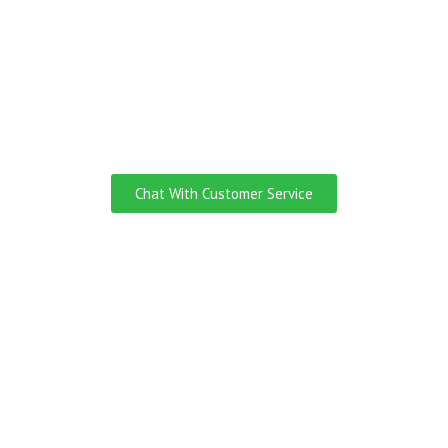
Do you need
Customer Service
English Speaking?
Chat With Customer Service
Ingin Jadi Yang Pertama
Tahu Kalau Ada Promo
Liburan
Jadilah yang pertama tahu saat ada HARGA PROMO,