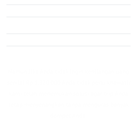
Tour Leader (Senilai Rp 200.000)
Dokumentasi UP dan Underwater (Senilai Rp
200.000)
Mini P3K (Senilai Rp 20.000)
Total : IDR 1.320.000/pax
Namun Jika Anda tidak ingin kehilangan uang
senilai Rp 1.320.000 Anda tidak perlu khawatir
kami telah menemukan solusi agar trip Anda
tetap menyenangkan tanpa menguras banyak
dompet Anda.