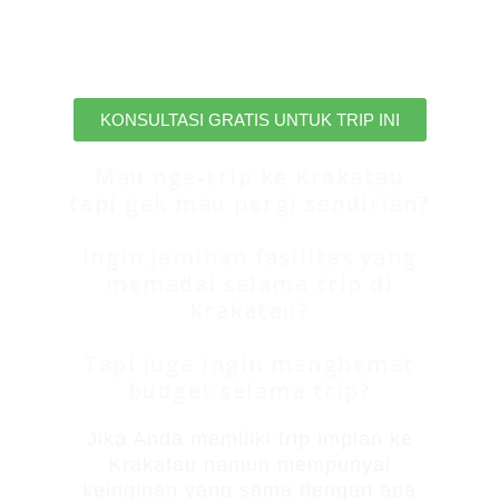
dan pulang membawa kenangan
yang tak terlupakan bersama kami.
KONSULTASI GRATIS UNTUK TRIP INI
Mau nge-trip ke Krakatau
tapi gak mau pergi sendirian?
Ingin jaminan fasilitas yang
memadai selama trip di
Krakatau?
Tapi juga ingin menghemat
budget selama trip?
Jika Anda memiliki trip impian ke
Krakatau namun mempunyai
keinginan yang sama dengan apa