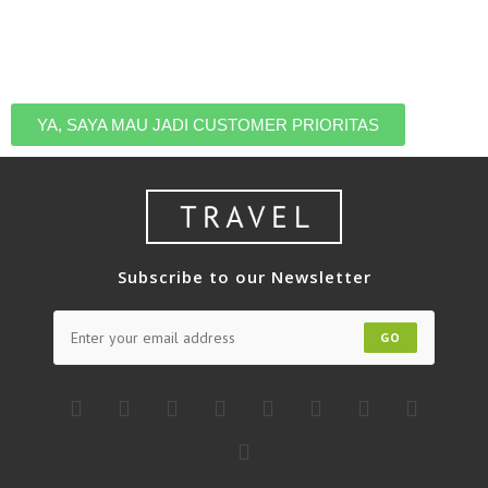
jadi kamu nggak perlu takut kehabisan kuota dan tetap
bisa liburan dengan harga terbaik. Daftar untuk masuk
ke list eksklusif customer prioritas kami.
YA, SAYA MAU JADI CUSTOMER PRIORITAS
Subscribe to our Newsletter
GO