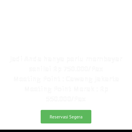
IDR 1.320.000/pax
Kami memberikan semua nilai manfaat dan
solusi yang telah dijelaskan sebelumnya
senilai Rp 750.000 saja.
Jadi Anda hanya perlu membayar
senilai Rp 750.000/Pax
Meeting Point : Cawang Jakarta
Meeting Point Merak : Rp
550.000/Pax
Reservasi Segera