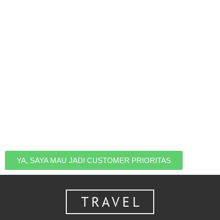
Ingin Jadi Yang Pertama
Tahu Kalau Ada Promo
Liburan
Jadilah yang pertama tahu saat ada HARGA PROMO,
jadi kamu nggak perlu takut kehabisan kuota dan tetap
bisa liburan dengan harga terbaik. Daftar untuk masuk
ke list eksklusif customer prioritas kami.
YA, SAYA MAU JADI CUSTOMER PRIORITAS