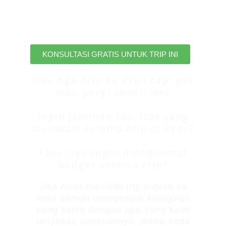
pulang membawa kenangan yang
tak terlupakan bersama kami.
KONSULTASI GRATIS UNTUK TRIP INI
Mau nge-trip ke Prau tapi gak
mau pergi sendirian?
Ingin jaminan fasilitas yang
memadai selama trip di Prau?
Tapi juga ingin menghemat
budget selama trip?
Jika Anda memiliki trip impian ke
Prau namun mempunyai keinginan
yang sama dengan apa yang kami
tanyakan sebelumnya, maka Anda