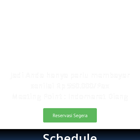
IDR 870.000/pax
Kami memberikan semua nilai manfaat dan
solusi yang telah dijelaskan sebelumnya
senilai Rp 550.000 saja.
Jadi Anda hanya perlu membayar
senilai Rp 550.000/Pax
Meeting Point : Indomaret Dieng
Reservasi Segera
Schedule