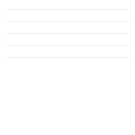
Retribusi wisata (Senilai Rp 30.000)
Dokumentasi (Senilai Rp 100.000)
Tour guide (Senilai Rp 200.000)
Tour leader (Senilai Rp 200.000)
Asuransi pendakian Gunung Prau (Senilai Rp 50.000)
Total : IDR 870.000/pax
Namun Jika Anda tidak ingin kehilangan uang
senilai Rp 870.000 Anda tidak perlu khawatir
kami telah menemukan solusi agar trip Anda
tetap menyenangkan tanpa menguras banyak
dompet Anda.