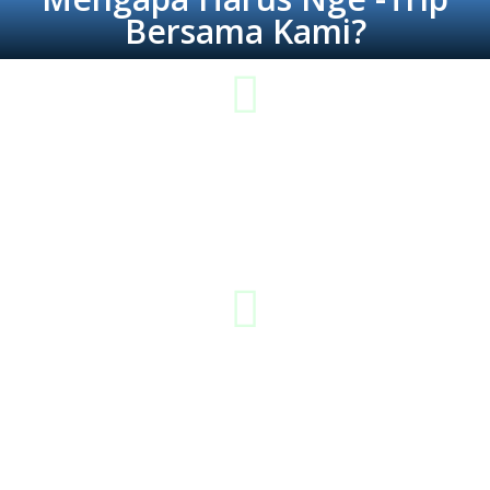
Bersama Kami?
Lebih Hemat & Tepat Guna
Jika Anda membutuhkan trip yang hemat dan tepat guna, maka
kami adalah solusinya. Mungkin kami bukanlah yang termurah,
tapi kami adalah best deal dari pilihan diantara yang lainnya.
Berpengalaman
Tim kami berpengalamanan dalam meng-handle tamu baik dari
dalam maupun luar negeri, kami tahu betul bagaimana cara
memperlakukan tamu - tamu kami agar tetap nyaman dan