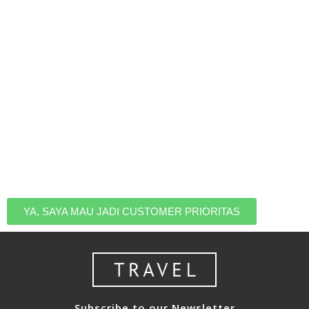
Ingin Jadi Yang Pertama
Tahu Kalau Ada Promo
Liburan
Jadilah yang pertama tahu saat ada HARGA PROMO,
jadi kamu nggak perlu takut kehabisan kuota dan tetap
bisa liburan dengan harga terbaik. Daftar untuk masuk
ke list eksklusif customer prioritas kami.
YA, SAYA MAU JADI CUSTOMER PRIORITAS
Subscribe to our Newsletter