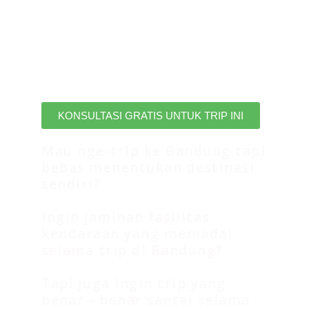
campervan di Bandung? tenang
saja kami telah merangkum
sedemikian menarik untuk Anda
dapat menikmati trip bandung
campervan ini.
KONSULTASI GRATIS UNTUK TRIP INI
Mau nge-trip ke Bandung tapi
bebas menentukan destinasi
sendiri?
Ingin jaminan fasilitas
kendaraan yang memadai
selama trip di Bandung?
Tapi juga ingin trip yang
benar - benar santai selama