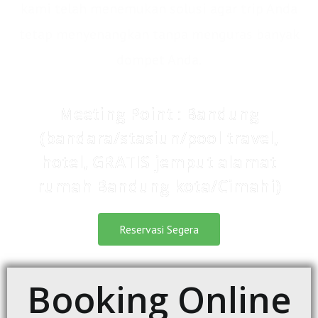
kami telah menemukan solusi agar trip Anda
tetap menyenangkan tanpa menguras banyak
dompet Anda.
Meeting Point : Bandung
(bandara/stasiun/pool travel,
hotel, GRATIS jemput alamat
rumah Bandung kota/Cimahi)
Reservasi Segera
Booking Online