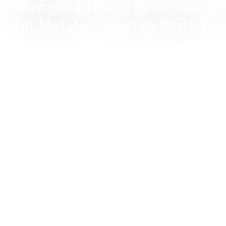
Mengapa Harus Reservasi Vil
Ini Melalui Triptrap Rent Vill
Harga sewa villa yang terjangkau
Flexibel, menyesuaikan dengan kebutuhan ta
Proses booking dan pembayaran yang muda