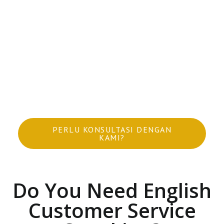
budget, kebutuhan dan kenyamanan Anda oleh karena itu
Anda bisa reservasi atau booking segera karena unit kami
terbatas.
Unit:
HIACE/AVANZA/INNOVA/ELF/PAJERO/FORTUNER/EXPA
NDER/VELLFIRE DAN LAIN – LAIN
PERLU KONSULTASI DENGAN
KAMI?
Do You Need English
Customer Service