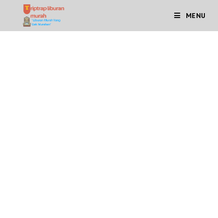
MENU
Shuttle Airport & Private
Transfer Airport Bandara
Internasional Achmad
Yani Semarang
Layanan Shuttle Airport & Private Transfer Airport
Bandara Internasional Achmad Yani Semarang adalah
salah satu layanan private dari kami. Seperti kita ketahui
bersama Bandara Internasional Ahmad Yani adalah
sebuah bandar udara yang terletak di Kota Semarang,
Jawa Tengah, Indonesia. Nama bandara ini diambil dari
salah satu nama pahlawan revolusi Indonesia, Jenderal
TNI Ahmad Yani.