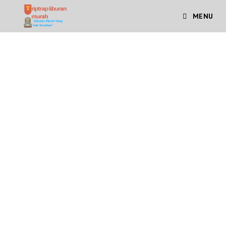
MENU
Travel Cilacap - Cikarang
Travel Cikarang - Cilacap
Travel jurusan Cilacap – Cikarang ataupun Travel jurusan
Cikarang – Cilacap memang sangat dibutuhkan saat ini.
Jarak Cilacap ke Cikarang sekitar 6 jam saja . Banyaknya
orang jawa tengah yang bekerja di jawa barat
menjadikan industri transportasi dari Cilacap ke Cikarang
menjadi menggeliat apalagi banyak orang jawa tengah
yang tinggal di jawa barat.
TENTANG TRIPTRAP