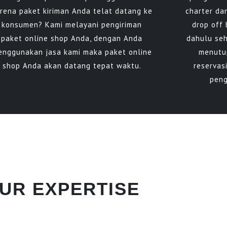
rena paket kiriman Anda telat datang ke
charter da
konsumen? Kami melayani pengiriman
drop off 
paket online shop Anda, dengan Anda
dahulu se
enggunakan jasa kami maka paket online
menutu
shop Anda akan datang tepat waktu.
reservas
peng
UR EXPERTISE