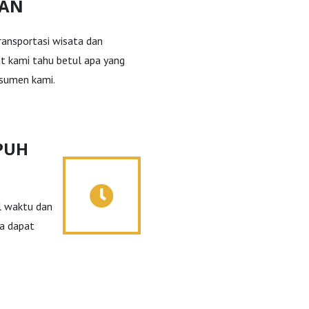
MAN
transportasi wisata dan
t kami tahu betul apa yang
sumen kami.
PUH
l waktu dan
da dapat