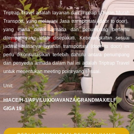
Triptrap Travel adalah layanan dari Triptrap Liburan Murah
Transport, yang melayani Jasa transportasi (door to door),
yang mana driver armada dan penumpang bertemu
ditempat yang telah disepakati. Keberangkatan sesuai
jadwal, biasanya layanan transportasi (door to door) ini
perlu dikonsultasikan terlebih dahulu antara penumpang
dan penyedia armada dalam hal ini adalah Triptrap Travel
untuk menentukan meeting point yang sesuai.
Unit:
HIACE/H-1/APV/LUXIO/AVANZA/GRANDMAX/ELF
GIGA 19