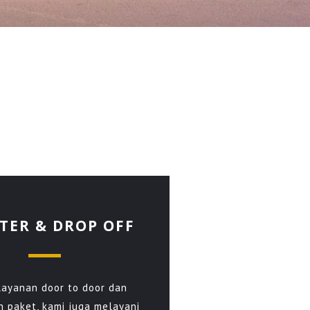
TER & DROP OFF
layanan door to door dan
n paket, kami juga melayani