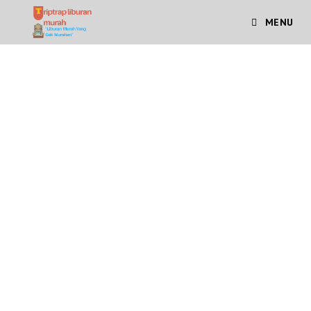
MENU
Travel Denpasar -
Jakarta
Travel Jakarta -
Denpasar
Travel Denpasar – Jakarta ataupun Travel Jakarta –
Denpasar memang sangat dibutuhkan saat ini karena
memang merupakan solusi untuk transportasi yang Anda
butuhkan. Kota berbeda pulau ini memiliki karakterisktik
yang berbeda, Jakarta merupakan ibu kota Negara
Indonesia sedangkan Denpasar merupakan jantung kota
pariwisata Bali. Oleh karena itu hal ini mengakibatkan