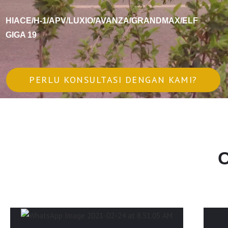
HIACE/H-1/APV/LUXIO/AVANZA/GRANDMAX/ELF
GIGA 19
PERLU KONSULTASI DENGAN KAMI?