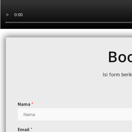
Boo
Isi form beri
Nama
*
Email
*