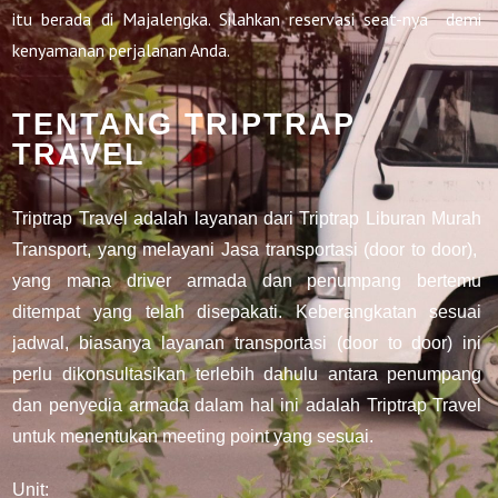
itu berada di Majalengka. Silahkan reservasi seat-nya demi
kenyamanan perjalanan Anda.
TENTANG TRIPTRAP
TRAVEL
Triptrap Travel adalah layanan dari Triptrap Liburan Murah
Transport, yang melayani Jasa transportasi (door to door),
yang mana driver armada dan penumpang bertemu
ditempat yang telah disepakati. Keberangkatan sesuai
jadwal, biasanya layanan transportasi (door to door) ini
perlu dikonsultasikan terlebih dahulu antara penumpang
dan penyedia armada dalam hal ini adalah Triptrap Travel
untuk menentukan meeting point yang sesuai.
Unit: