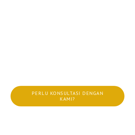
bertemu ditempat yang telah disepakati. Keberangkatan
sesuai jadwal, biasanya layanan transportasi (door to
door) ini perlu dikonsultasikan terlebih dahulu antara
penumpang dan penyedia armada dalam hal ini adalah
Triptrap Travel untuk menentukan meeting point yang
sesuai.
Unit:
HIACE/H-1/APV/LUXIO/AVANZA/GRANDMAX/ELF
GIGA 19
PERLU KONSULTASI DENGAN
KAMI?