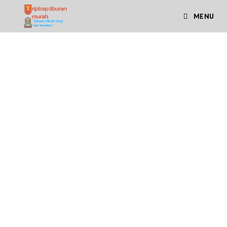
MENU
Travel Majalengka -
Bandara Soekarno Hatta
Travel Bandara Soekarno
Hatta - Majalengka
Keberadaan Bandara Internasional Soekarno Hatta
memang menjadi titik vital atau sebagai gerbang
Indonesia, oleh karena itu Travel Majalengka – Bandara
Soekarno Hatta ataupun sebaliknya, seringkali
dibutuhkan untuk mereka yang memiliki mobilitas tinggi.
Terlebih saat ini wisata Majalengka sedang menjadi
primadona dan banyak sekali yang ingin berwisata ke
Majalengka. Berjarak sekitar 235 KM dan waktu tempuh