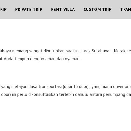
RIP
PRIVATE TRIP
RENT VILLA
CUSTOM TRIP
TRA
abaya memang sangat dibutuhkan saat ini. Jarak Surabaya – Merak se
pat Anda tempuh dengan aman dan nyaman.
t, yang melayani Jasa transportasi (door to door), yang mana driver
 door) ini perlu dikonsultasikan terlebih dahulu antara penumpang d