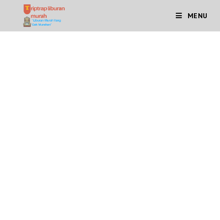
MENU
Travel Surabaya - Sampang
Travel Sampang - Surabaya
Travel jurusan Surabaya – Sampang ataupun Travel
jurusan Sampang – Surabaya memang sangat
dibutuhkan saat ini. Jarak Sampang ke Surabaya yang
hanya sekitar 2 Jam 47 Menit
lewat Jl. Raya Suramadu.
Untuk Anda pecinta jalur darat untuk dapat menikmati
perjalanan Sampang – Surabaya dengan nyaman dan
aman.
TENTANG TRIPTRAP