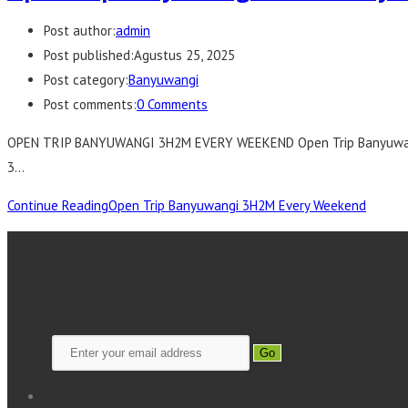
Post author:
admin
Post published:
Agustus 25, 2025
Post category:
Banyuwangi
Post comments:
0 Comments
OPEN TRIP BANYUWANGI 3H2M EVERY WEEKEND Open Trip Banyuwangi 
3…
Continue Reading
Open Trip Banyuwangi 3H2M Every Weekend
Go