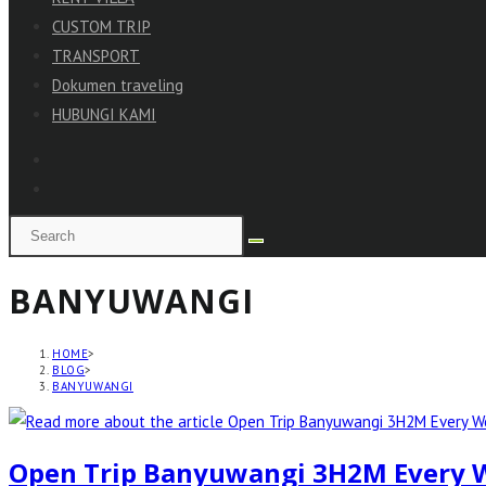
CUSTOM TRIP
TRANSPORT
Dokumen traveling
HUBUNGI KAMI
BANYUWANGI
HOME
>
BLOG
>
BANYUWANGI
Open Trip Banyuwangi 3H2M Every