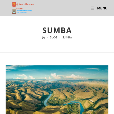
Skip
MENU
to
content
SUMBA
>
BLOG
>
SUMBA