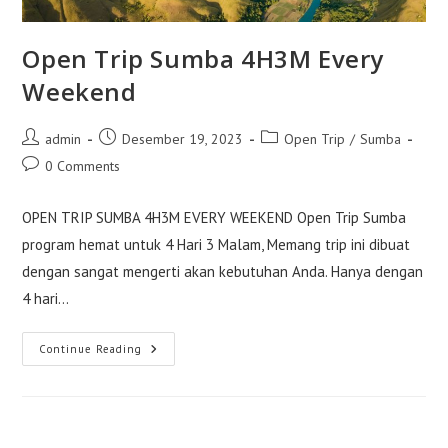
Open Trip Sumba 4H3M Every
Weekend
Post
Post
Post
admin
Desember 19, 2023
Open Trip
/
Sumba
author:
published:
category:
Post
0 Comments
comments:
OPEN TRIP SUMBA 4H3M EVERY WEEKEND Open Trip Sumba
program hemat untuk 4 Hari 3 Malam, Memang trip ini dibuat
dengan sangat mengerti akan kebutuhan Anda. Hanya dengan
4 hari…
Open
Continue Reading
Trip
Sumba
4H3M
Every
Weekend