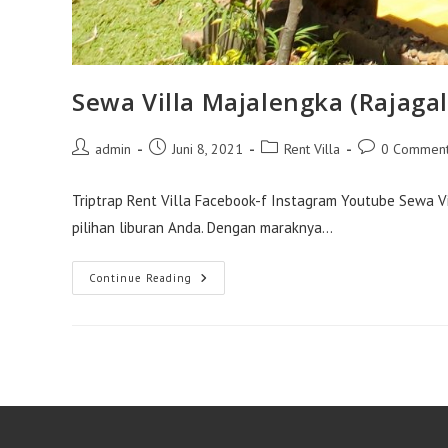
Sewa Villa Majalengka (Rajaga
Post
Post
Post
Post
admin
Juni 8, 2021
Rent Villa
0 Commen
author:
published:
category:
comments:
Triptrap Rent Villa Facebook-f Instagram Youtube Sewa Vi
pilihan liburan Anda. Dengan maraknya…
Sewa
Continue Reading
Villa
Majalengka
(Rajagaluh
3)