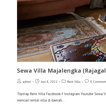
Sewa Villa Majalengka (Rajaga
Post
Post
Post
Post
admin
Juni 8, 2021
Rent Villa
0 Commen
author:
published:
category:
comments:
Triptrap Rent Villa Facebook-f Instagram Youtube Sewa Vil
mencari rental villa di daerah…