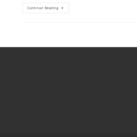
Sewa
Continue Reading
Villa
Majalengka
(Rajagaluh
2)