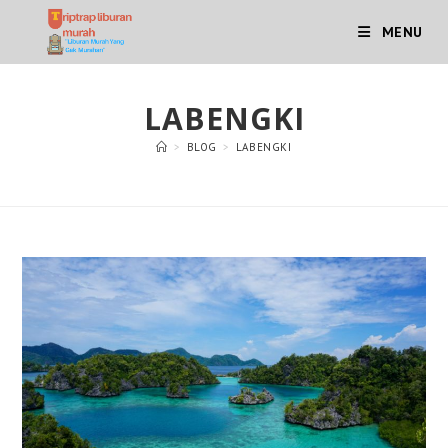
Skip
MENU
to
content
LABENGKI
>
BLOG
>
LABENGKI