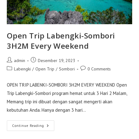
Open Trip Labengki-Sombori
3H2M Every Weekend
Post
Post
admin
Desember 19, 2023
author:
published:
Post
Post
Labengki
/
Open Trip
/
Sombori
0 Comments
category:
comments:
OPEN TRIP LABENKI-SOMBORI 3H2M EVERY WEEKEND Open
Trip Labengki-Sombori program hemat untuk 3 Hari 2 Malam,
Memang trip ini dibuat dengan sangat mengerti akan
kebutuhan Anda. Hanya dengan 3 hari…
Open
Continue Reading
Trip
Labengki-
Sombori