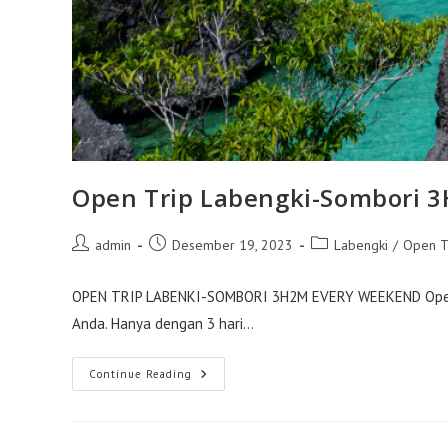
Open Trip Labengki-Sombori 
Post
Post
Post
admin
Desember 19, 2023
Labengki
/
Open T
author:
published:
category:
OPEN TRIP LABENKI-SOMBORI 3H2M EVERY WEEKEND Open Tr
Anda. Hanya dengan 3 hari…
Open
Continue Reading
Trip
Labengki-
Sombori
3H2M
Every