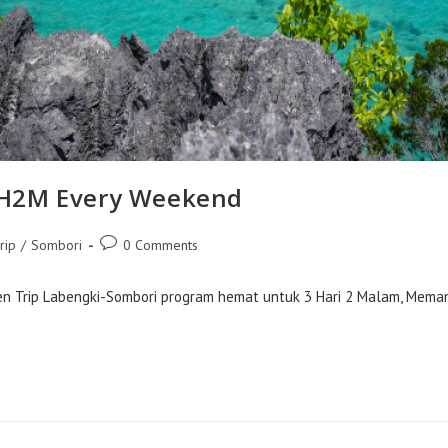
3H2M Every Weekend
Post
rip
/
Sombori
0 Comments
comments:
ip Labengki-Sombori program hemat untuk 3 Hari 2 Malam, Memang 