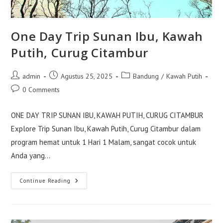
One Day Trip Sunan Ibu, Kawah
Putih, Curug Citambur
Post
Post
Post
admin
Agustus 25, 2025
Bandung
/
Kawah Putih
author:
published:
category:
Post
0 Comments
comments:
ONE DAY TRIP SUNAN IBU, KAWAH PUTIH, CURUG CITAMBUR
Explore Trip Sunan Ibu, Kawah Putih, Curug Citambur dalam
program hemat untuk 1 Hari 1 Malam, sangat cocok untuk
Anda yang…
One
Continue Reading
Day
Trip
Sunan
Ibu,
Kawah
Putih,