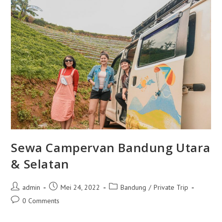
Curug
Citambur
Sewa Campervan Bandung Utara
& Selatan
Post
Post
Post
admin
Mei 24, 2022
Bandung
/
Private Trip
author:
published:
category:
Post
0 Comments
comments: