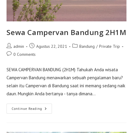
Sewa Campervan Bandung 2H1M
Post
Post
Post
admin
Agustus 22, 2021
Bandung
/
Private Trip
author:
published:
category:
Post
0 Comments
comments:
SEWA CAMPERVAN BANDUNG (2H1M) Tahukah Anda wisata
Campervan Bandung menawarkan sebuah pengalaman baru?
selain itu Campervan di Bandung saat ini memang sedang naik
daun. Mungkin Anda bertanya - tanya dimana…
Sewa
Continue Reading
Campervan
Bandung
2H1M