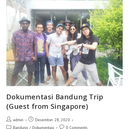
Dokumentasi Bandung Trip
(Guest from Singapore)
Post
Post
admin
Desember 28, 2020
author:
published:
Post
Post
Bandung
/
Dokumentasi
0 Comments