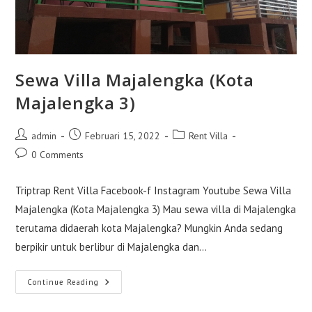
Sewa Villa Majalengka (Kota
Majalengka 3)
Post
Post
Post
admin
Februari 15, 2022
Rent Villa
author:
published:
category:
Post
0 Comments
comments:
Triptrap Rent Villa Facebook-f Instagram Youtube Sewa Villa
Majalengka (Kota Majalengka 3) Mau sewa villa di Majalengka
terutama didaerah kota Majalengka? Mungkin Anda sedang
berpikir untuk berlibur di Majalengka dan…
Sewa
Continue Reading
Villa
Majalengka
(Kota